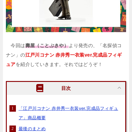
今回は
壽屋（ことぶきや）
より発売の、「名探偵コ
ナン」の
江戸川コナン 赤井秀一衣装ver.完成品フィギ
ュア
を紹介していきます。それではどうぞ！
目次
「江戸川コナン 赤井秀一衣装ver.完成品フィギュ
ア」商品概要
最後のまとめ