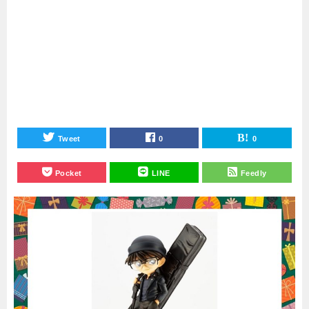
Tweet
0
0
Pocket
LINE
Feedly