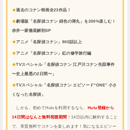
★
過去のコナン映画全23作品！
★
劇場版「名探偵コナン 緋色の弾丸」を200%楽しむ！
赤井一家徹底解剖SP
★
アニメ「名探偵コナン」900話以上
★
アニメ「名探偵コナン」紅の修学旅行編
★
TVスペシャル「名探偵コナン 江戸川コナン失踪事件
〜史上最悪の2日間〜」
★
TVスペシャル「名探偵コナン エピソード“ONE” 小さ
くなった名探偵」
しかも、初めてHuluを利用するなら、
Hulu登録から
14日間はなんと無料視聴期間
！14日以内に解約すること
で、実質無料でコナンを楽しめます！気になるエピソー