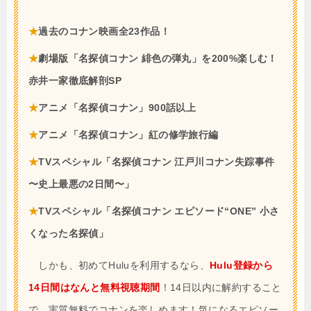
★
過去のコナン映画全23作品！
★
劇場版「名探偵コナン 緋色の弾丸」を200%楽しむ！
赤井一家徹底解剖SP
★
アニメ「名探偵コナン」900話以上
★
アニメ「名探偵コナン」紅の修学旅行編
★
TVスペシャル「名探偵コナン 江戸川コナン失踪事件
〜史上最悪の2日間〜」
★
TVスペシャル「名探偵コナン エピソード“ONE” 小さ
くなった名探偵」
しかも、初めてHuluを利用するなら、
Hulu登録から
14日間はなんと無料視聴期間
！14日以内に解約すること
で、実質無料でコナンを楽しめます！気になるエピソー