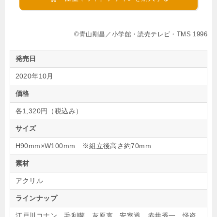
©青山剛昌／小学館・読売テレビ・TMS 1996
発売日
2020年10月
価格
各1,320円（税込み）
サイズ
H90mm×W100mm ※組立後高さ約70mm
素材
アクリル
ラインナップ
江戸川コナン、毛利蘭、灰原哀、安室透、赤井秀一、怪盗