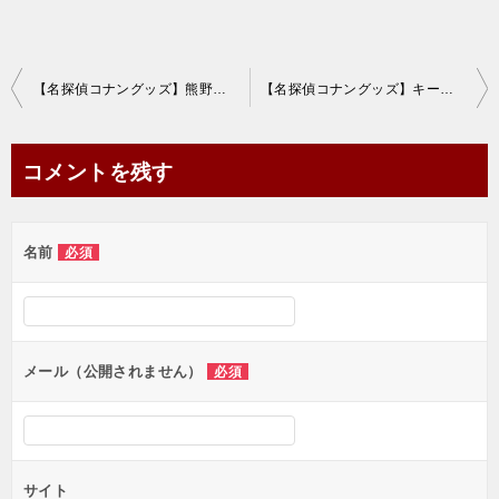
投
【名探偵コナングッズ】熊野筆チークブラシvol.2を通販で！【2020年11月発売】
【名探偵コナングッズ】キーケースを通販で！【2020年12月発売】
稿
ナ
コメントを残す
ビ
ゲ
名前
必須
ー
シ
ョ
ン
メール（公開されません）
必須
サイト