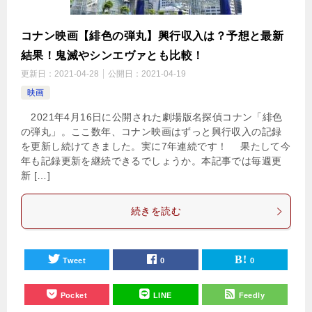
コナン映画【緋色の弾丸】興行収入は？予想と最新
結果！鬼滅やシンエヴァとも比較！
更新日：
2021-04-28
公開日：
2021-04-19
映画
2021年4月16日に公開された劇場版名探偵コナン「緋色
の弾丸」。ここ数年、コナン映画はずっと興行収入の記録
を更新し続けてきました。実に7年連続です！ 果たして今
年も記録更新を継続できるでしょうか。本記事では毎週更
新 […]
続きを読む
Tweet
0
0
Pocket
LINE
Feedly