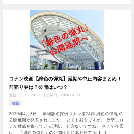
コナン映画【緋色の弾丸】延期や中止内容まとめ！
前売り券は？公開はいつ？
更新日：
2020-07-03
公開日：
2020-04-03
映画
2020年4月3日、 劇場版名探偵コナン第24作 緋色の弾丸 の
公開延期が発表されました。 とても残念ですが、 新型コロ
ナが猛威を奮っている現状、 仕方ないですね。 そこで今回
は、 「緋色の弾丸」の公開延期にあわせて 延 […]