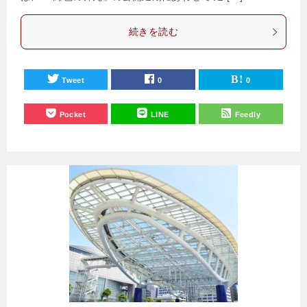
続きを読む
Tweet
0
0
Pocket
LINE
Feedly