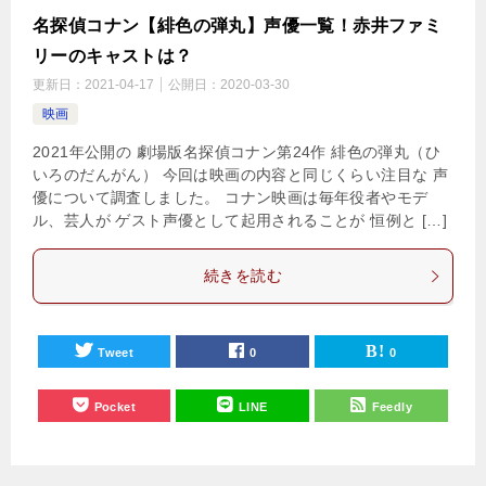
名探偵コナン【緋色の弾丸】声優一覧！赤井ファミ
リーのキャストは？
更新日：
2021-04-17
公開日：
2020-03-30
映画
2021年公開の 劇場版名探偵コナン第24作 緋色の弾丸（ひ
いろのだんがん） 今回は映画の内容と同じくらい注目な 声
優について調査しました。 コナン映画は毎年役者やモデ
ル、芸人が ゲスト声優として起用されることが 恒例と […]
続きを読む
Tweet
0
0
Pocket
LINE
Feedly