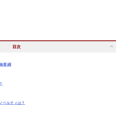
目次
実施要綱
？
るノベルティは？