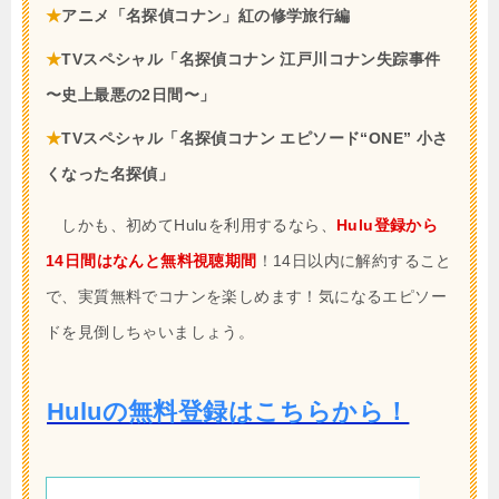
★
アニメ「名探偵コナン」紅の修学旅行編
★
TVスペシャル「名探偵コナン 江戸川コナン失踪事件
〜史上最悪の2日間〜」
★
TVスペシャル「名探偵コナン エピソード“ONE” 小さ
くなった名探偵」
しかも、初めてHuluを利用するなら、
Hulu登録から
14日間はなんと無料視聴期間
！14日以内に解約すること
で、実質無料でコナンを楽しめます！気になるエピソー
ドを見倒しちゃいましょう。
Huluの無料登録はこちらから！