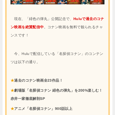
現在、「緋色の弾丸」公開記念で、
Huluで過去のコナ
ン映画を絶賛配信中
。コナン映画を無料で観られるチャ
ンスです！
今、Huluで配信している「名探偵コナン」のコンテン
ツは以下の通り。
★
過去のコナン映画全23作品！
★
劇場版「名探偵コナン 緋色の弾丸」を200%楽しむ！
赤井一家徹底解剖SP
★
アニメ「名探偵コナン」900話以上