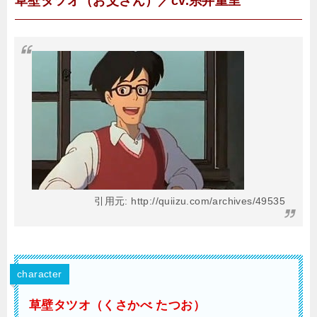
草壁タツオ（お父さん）／cv.糸井重里
引用元: http://quiizu.com/archives/49535
character
草壁タツオ（くさかべ たつお）