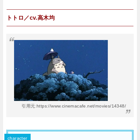
トトロ／cv.高木均
引用元:https://www.cinemacafe.net/movies/14348/
character