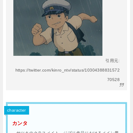
引用元:
https://twitter.com/kinro_ntv/status/10304388831572
70528
character
カンタ