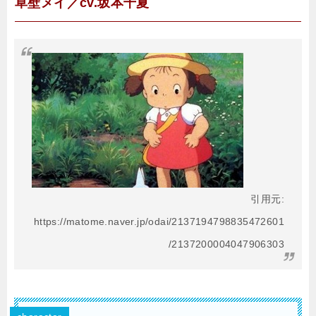
草壁メイ／cv.坂本千夏
引用元:
https://matome.naver.jp/odai/2137194798835472601
/2137200004047906303