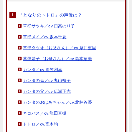
「となりのトトロ」の声優は？
草壁サツキ／cv.日髙のり子
草壁メイ／cv.坂本千夏
草壁タツオ（お父さん）／cv.糸井重里
草壁靖子（お母さん）／cv.島本須美
カンタ／cv.雨笠利幸
カンタの母／cv.丸山裕子
カンタの父／cv.広瀬正志
カンタのおばあちゃん／cv.北林谷榮
ネコバス／cv.龍田直樹
トトロ／cv.高木均