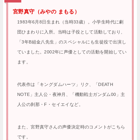
宮野真守（みやの まもる）
1983年6月8日生まれ（当時33歳）。小学生時代に劇
団ひまわりに入所。当時は子役として活動しており、
「3年B組金八先生」のスペシャルにも生徒役で出演し
ていました。2002年に声優としての活動を開始してい
ます。
代表作は「キングダムハーツ」リク、「DEATH
NOTE」主人公・夜神月、「機動戦士ガンダム00」主
人公の刹那・F・セイエイなど。
また、宮野真守さんの声優決定時のコメントがこちら
です。