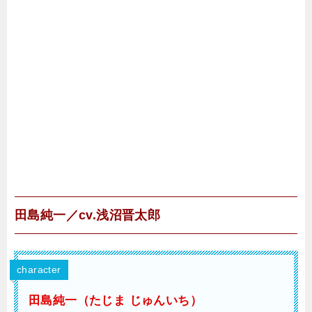
田島純一／cv.浅沼晋太郎
character
田島純一（たじま じゅんいち）