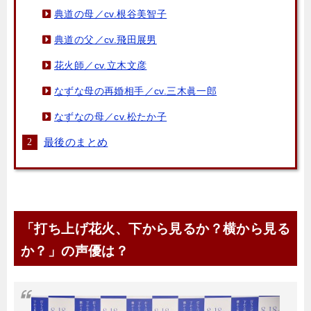
典道の母／cv.根谷美智子
典道の父／cv.飛田展男
花火師／cv.立木文彦
なずな母の再婚相手／cv.三木眞一郎
なずなの母／cv.松たか子
最後のまとめ
「打ち上げ花火、下から見るか？横から見る
か？」の声優は？