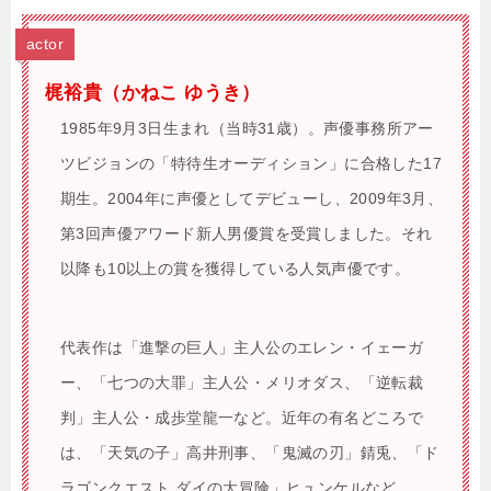
actor
梶裕貴（かねこ ゆうき）
1985年9月3日生まれ（当時31歳）。声優事務所アー
ツビジョンの「特待生オーディション」に合格した17
期生。2004年に声優としてデビューし、2009年3月、
第3回声優アワード新人男優賞を受賞しました。それ
以降も10以上の賞を獲得している人気声優です。
代表作は「進撃の巨人」主人公のエレン・イェーガ
ー、「七つの大罪」主人公・メリオダス、「逆転裁
判」主人公・成歩堂龍一など。近年の有名どころで
は、「天気の子」高井刑事、「鬼滅の刃」錆兎、「ド
ラゴンクエスト ダイの大冒険」ヒュンケルなど。