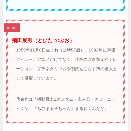
actor
飛田展男（とびた のぶお）
1959年11月6日生まれ（当時57歳）。1982年に声優
デビュー。アニメだけでなく、洋画の吹き替えやナレ
ーション、プラネタリウムや朗読もこなす声の達人と
して活躍しています。
代表作は「機動戦士Ζガンダム」主人公・カミーユ・
ビダン、「ちびまる子ちゃん」まるおくんなど。