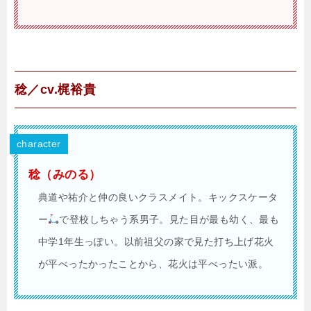
稔／cv.梶裕貴
character
稔（みのる）
典道や祐介と仲の良いクラスメイト。キックスケータ
ー
で登校しちゃう系男子。見た目が最も幼く、最も
中学1年生っぽい。以前祖父の家で見た打ち上げ花火
が平べったかったことから、花火は平べったい派。