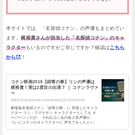
本サイトでは、「名探偵コナン」の声優もまとめてい
ます。
梶裕貴さんが担当した「名探偵コナン」のキャ
ラクター
もいるのですがご存じですか？確認は
こちら
から
！
コナン映画2019【紺青の拳】リシの声優は
梶裕貴！実は2度目の出演？ ｜ コナンラヴァ
ー
https://conanlover.com/movie23-rishivoice/
劇場版名探偵コナン「紺青の拳」に 登場したキャラ
クター リシ・ラマナサン キャラクターとしても キ
ーパーソンだが、 それ以上にあの超人気声優が、
ついにコナンのキャラクターに 声当てをしたという
ことで、 ここで取り上げな …