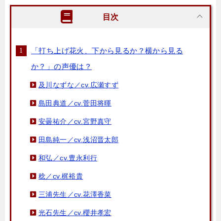
目次
「打ち上げ花火、下から見るか？横から見る
か？」の声優は？
及川なずな／cv.広瀬すず
島田典道／cv.菅田将暉
安曇祐介／cv.宮野真守
田島純一／cv.浅沼晋太郎
和弘／cv.豊永利行
稔／cv.梶裕貴
三浦先生／cv.花澤香菜
光石先生／cv.櫻井孝宏