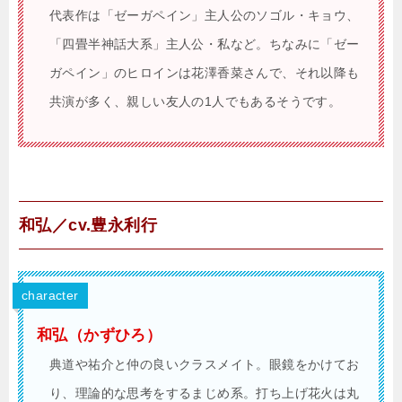
代表作は「ゼーガペイン」主人公のソゴル・キョウ、
「四畳半神話大系」主人公・私など。ちなみに「ゼー
ガペイン」のヒロインは花澤香菜さんで、それ以降も
共演が多く、親しい友人の1人でもあるそうです。
和弘／cv.豊永利行
character
和弘（かずひろ）
典道や祐介と仲の良いクラスメイト。眼鏡をかけてお
り、理論的な思考をするまじめ系。打ち上げ花火は丸