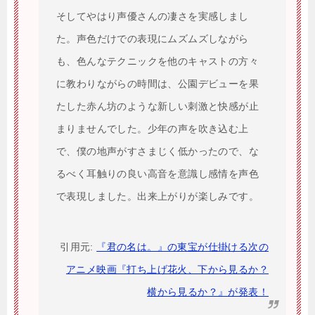
そしてやはり声優さんの凄さを実感しまし
た。声色だけでの表現にムズムズしながら
も、色んなテクニックを他のキャストの方々
に教わりながらの時間は、公園デビューを果
たした赤ん坊のような新しい刺激と快感が止
まりませんでした。少年の声を吹き込む上
で、僕の地声がすさまじく低かったので、な
るべく耳触りの良い高音を意識し感情を声色
で表現しました。出来上がりが楽しみです。
引用元:
『君の名は。』の東宝が仕掛ける次の
アニメ映画『打ち上げ花火、下から見るか？
横から見るか？』が発表！