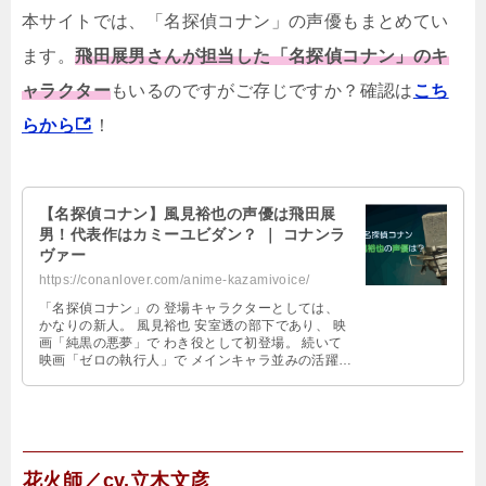
本サイトでは、「名探偵コナン」の声優もまとめてい
ます。
飛田展男さんが担当した「名探偵コナン」のキ
ャラクター
もいるのですがご存じですか？確認は
こち
らから
！
【名探偵コナン】風見裕也の声優は飛田展
男！代表作はカミーユビダン？ ｜ コナンラ
ヴァー
https://conanlover.com/anime-kazamivoice/
「名探偵コナン」の 登場キャラクターとしては、
かなりの新人。 風見裕也 安室透の部下であり、 映
画「純黒の悪夢」で わき役として初登場。 続いて
映画「ゼロの執行人」で メインキャラ並みの活躍を
見せ、 このたびついに原作 …
花火師／cv.立木文彦