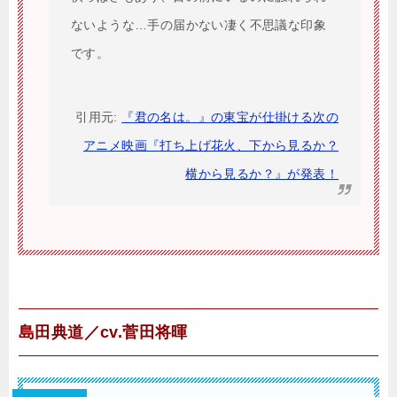
ないような…手の届かない凄く不思議な印象
です。
引用元:
『君の名は。』の東宝が仕掛ける次の
アニメ映画『打ち上げ花火、下から見るか？
横から見るか？』が発表！
島田典道／cv.菅田将暉