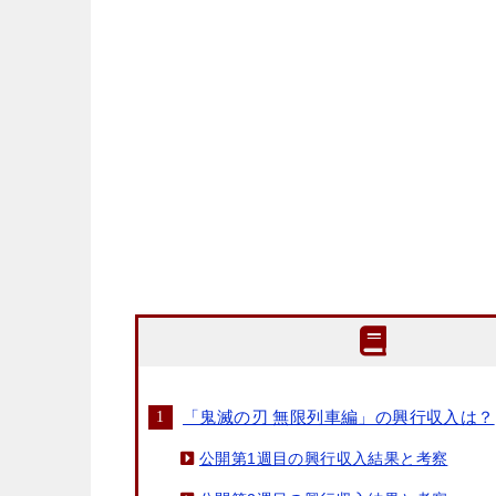
「鬼滅の刃 無限列車編」の興行収入は？
公開第1週目の興行収入結果と考察