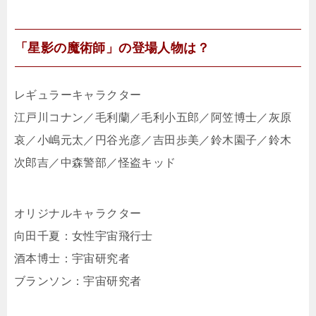
「星影の魔術師」の登場人物は？
レギュラーキャラクター
江戸川コナン／毛利蘭／毛利小五郎／阿笠博士／灰原
哀／小嶋元太／円谷光彦／吉田歩美／鈴木園子／鈴木
次郎吉／中森警部／怪盗キッド
オリジナルキャラクター
向田千夏：女性宇宙飛行士
酒本博士：宇宙研究者
ブランソン：宇宙研究者