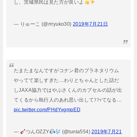
し、茨城県民は見た方が良いよ
— りゅーこ (@rrryuko30)
2019年7月21日
たまたまなんですがコナン君のプラネタリウム
やってて楽しすぎた…わりとちゃんとした話だ
しJAXA協力ではやぶさくんのカプセルの話が出
てくるから執行人のあれ思い出してﾌﾌｯてなる…
pic.twitter.com/PHdYvgmpED
—
つんOZZY
(@tunta554)
2019年7月21