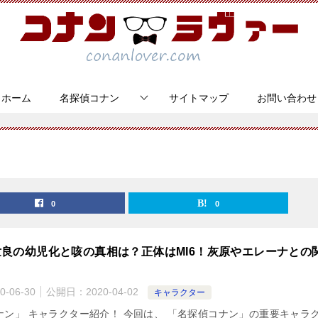
ホーム
名探偵コナン
サイトマップ
お問い合わせ
0
0
良の幼児化と咳の真相は？正体はMI6！灰原やエレーナとの
0-06-30
公開日：
2020-04-02
キャラクター
ナン」 キャラクター紹介！ 今回は、 「名探偵コナン」の重要キャラ