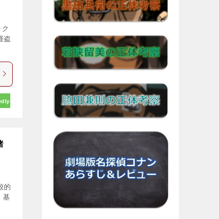
ラク
怪盗
edly
諸
較的
 基