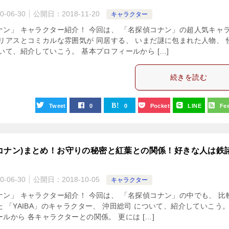
0-06-30
公開日：
2018-11-20
キャラクター
ナン」 キャラクター紹介！ 今回は、 「名探偵コナン」の超人気キャ
テリアスとコミカルな雰囲気が 同居する、 いまだ謎に包まれた人物、 
いて、紹介していこう。 基本プロフィールから […]
続きを読む
Tweet
0
0
Pocket
LINE
Fe
コナン)まとめ！お守りの秘密と紅葉との関係！好きな人は鉄
0-06-30
公開日：
2018-10-05
キャラクター
ナン」 キャラクター紹介！ 今回は、 「名探偵コナン」の中でも、 比
 「YAIBA」のキャラクター、 沖田総司 について、紹介していこう。
ルから 各キャラクターとの関係。 更には […]