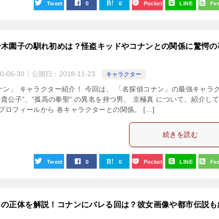
Tweet
0
0
Pocket
LINE
Fe
鈴木園子の馴れ初めは？怪盗キッドやコナンとの関係に驚愕の
0-06-30
公開日：
2018-11-23
キャラクター
ナン」 キャラクター紹介！ 今回は、 「名探偵コナン」の最強キャラ
の貴公子”、”孤高の拳聖” の異名を持つ男、 京極真 について、紹介し
プロフィールから 各キャラクターとの関係。 […]
続きを読む
Tweet
0
0
Pocket
LINE
Fe
ドの正体を解説！コナンにバレる回は？彼女画像や都市伝説も