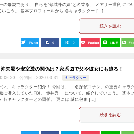
一の母親であり、 自らを”領域外の妹”と名乗る、 メアリー世良 につ
いこう。 基本プロフィールから 各キャラクター […]
続きを読む
Tweet
0
0
Pocket
LINE
Fe
と沖矢昴や安室透の関係は？家系図で父や彼女にも迫る！
0-06-30
公開日：
2020-03-31
キャラクター
ナン」 キャラクター紹介！ 今回は、 「名探偵コナン」の重要キャラ
織に潜入していたFBI、 赤井秀一 について、紹介していこう。 基本
 各キャラクターとの関係。 更には 謎に包ま […]
続きを読む