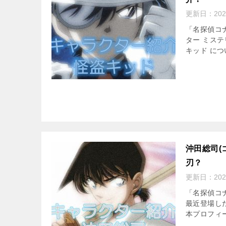
更新日：
202
「名探偵コ
ター ミス
キッド につ
沖田総司(
刃？
更新日：
202
「名探偵コ
最近登場した
本プロフィー