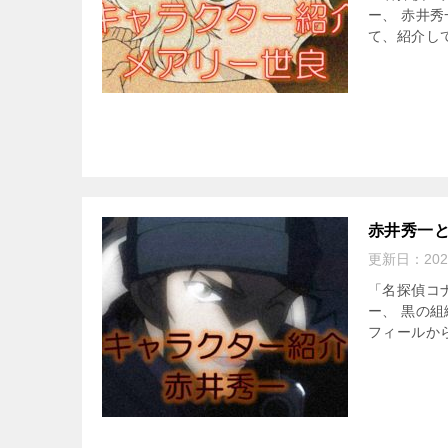
ー、 赤井秀
て、紹介して
赤井秀一
更新日：
202
「名探偵コ
ー、 黒の組
フィールから