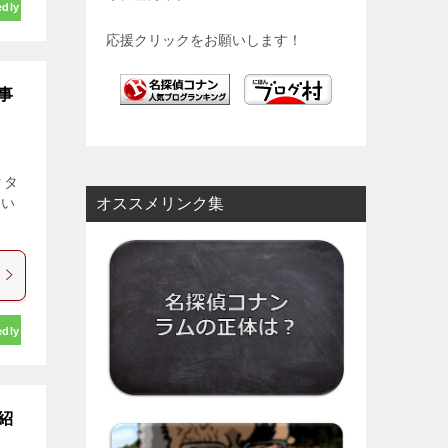
edly
応援クリックをお願いします！
事
クタ
てい
オススメリンク集
edly
紹