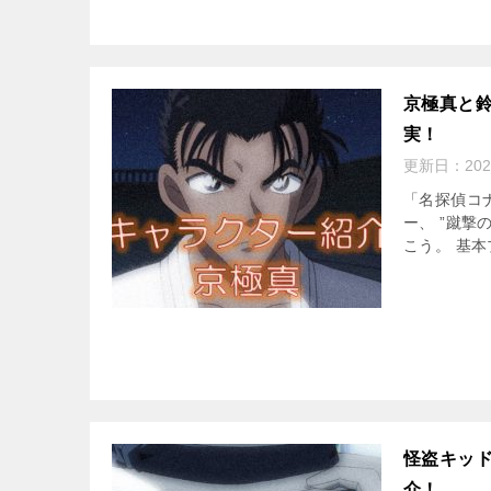
京極真と
実！
更新日：
202
「名探偵コ
ー、 ”蹴撃
こう。 基本
怪盗キッ
介！