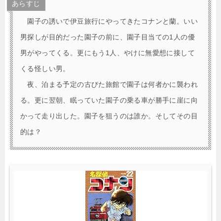
あらすじ
園子の誘いで伊豆旅行にやってきたコナンと蘭。いい
男探しが目的だった園子の前に、園子目当ての1人の優
男がやってくる。更にもう1人、やけに無愛想に接して
くる怪しい男。
夜、泊まる予定の古びた旅館で園子は何者かに襲われ
る。更に翌朝、眠っていた園子の乗る車が勝手に崖に向
かって走り出した。園子を狙うのは誰か。そしてその目
的は？