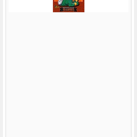
3
)
(
)
p
o
s
t
e
d
w
i
t
h
ヨ
メ
レ