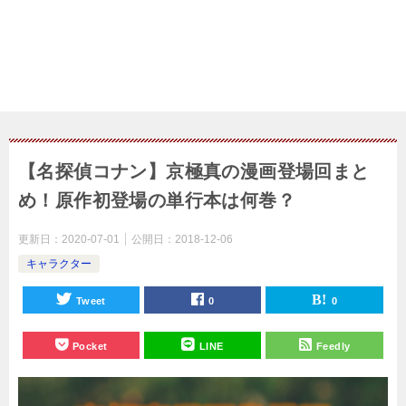
【名探偵コナン】京極真の漫画登場回まと
め！原作初登場の単行本は何巻？
更新日：
2020-07-01
公開日：
2018-12-06
キャラクター
Tweet
0
0
Pocket
LINE
Feedly