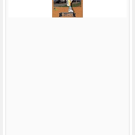
(
2
2
)
(
)
p
o
s
t
e
d
w
i
t
h
ヨ
メ