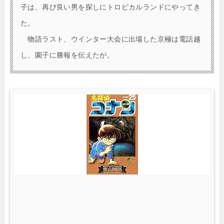
子は、再び良い男を探しにトロピカルランドにやってき
た。
物語ラスト、ウインター大会に出場した京極は電話越
し、園子に勝報を伝えたが。
(
2
5
)
(