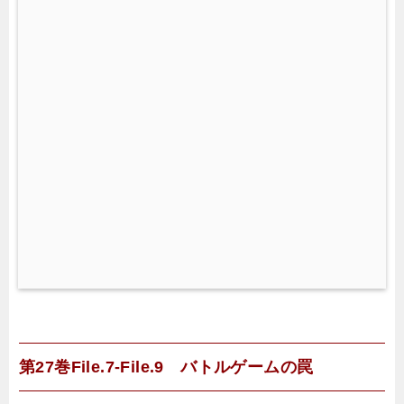
9
9
9
-
1
0
-
1
8
第27巻File.7-File.9 バトルゲームの罠