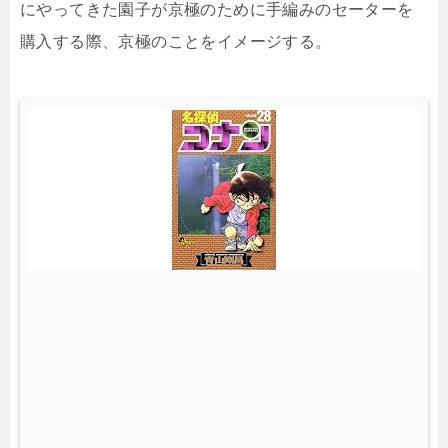
にやってきた園子が京極のために手編みのセーターを
購入する際、京極のことをイメージする。
(
2
8
)
(