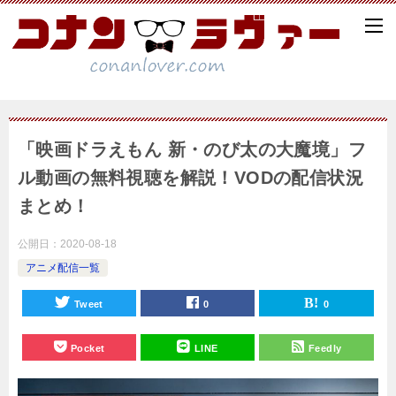
「映画ドラえもん 新・のび太の大魔境」フ
ル動画の無料視聴を解説！VODの配信状況
まとめ！
公開日：
2020-08-18
アニメ配信一覧
Tweet
0
0
Pocket
LINE
Feedly