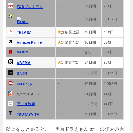
×
14日間
976円
FODプレミアム
×
14日間
1,017円
Paravi
★
定額見放題
30日間
618円
TELASA
AmazonPrime
★
定額見放題
30日間
500円
Netflix
×
なし
880円
★
定額見放題
14日間
960円
ABEMA
×
1ヶ月間
1,925円
DAZN
×
30日間
1,958円
music.jp
dアニメストア
×
31日間
440円
アニメ放題
×
1ヶ月間
440円
×
30日間
1,026円
TSUTAYA TV
以上をまとめると、「映画ドラえもん 新・のび太の大