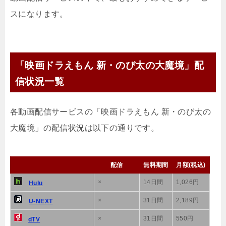
スになります。
「映画ドラえもん 新・のび太の大魔境」配
信状況一覧
各動画配信サービスの「映画ドラえもん 新・のび太の
大魔境」の配信状況は以下の通りです。
配信
無料期間
月額(税込)
×
14日間
1,026円
Hulu
×
31日間
2,189円
U-NEXT
×
31日間
550円
dTV