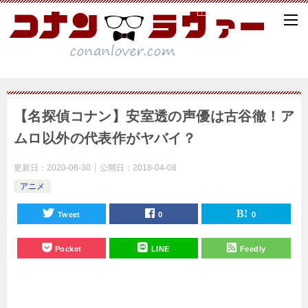
【名探偵コナン】安室透の声優は古谷徹！ア
ムロ以外の代表作がヤバイ？
更新日：
2020-06-30
公開日：
2018-04-08
アニメ
Tweet
0
0
Pocket
LINE
Feedly