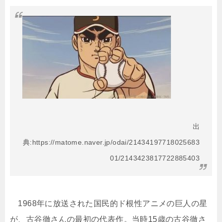
出
典:https://matome.naver.jp/odai/21434197718025683
01/2143423817722885403
1968年に放送された国民的ド根性アニメの巨人の星
が、古谷徹さんの最初の代表作。当時15歳の古谷徹さ