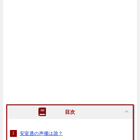
目次
安室透の声優は誰？