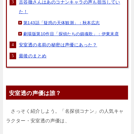
古谷徹さんはあのコナンキャラの声も担当してい
た！
第143話「疑惑の天体観測」：秋本広志
劇場版第10作目「探偵たちの鎮魂歌」：伊東末彦
安室透の名前の秘密は声優にあった？
最後のまとめ
安室透の声優は誰？
さっそく紹介しよう。「名探偵コナン」の人気キャ
ラクター・安室透の声優は、