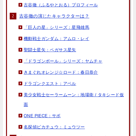
古谷徹（ふるやとおる）プロフィール
古谷徹の演じたキャラクターは？
「巨人の星」シリーズ：星飛雄馬
機動戦士ガンダム：アムロ・レイ
聖闘士星矢：ペガサス星矢
「ドラゴンボール」シリーズ：ヤムチャ
きまぐれオレンジ☆ロード：春日恭介
ドラゴンクエスト：アベル
美少女戦士セーラームーン：地場衛 / タキシード仮
面
ONE PIECE：サボ
名探偵ピカチュウ：ミュウツー